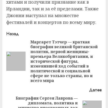
хитами и получили признание как в
Ирландии, так и за её пределами. Также
Джонни выступал на множестве
фестивалей и концертов по всему миру.
Продолжить
Назад
чтение
Маргарет Тэтчер — краткая
биография великой британской
политик, первой женщины-
премьера Великобритании, и
Пр
исторической фигуры,
за
изменившей ход событий в
политической и социальной
сфере не только страны, но и
всего мира
Далее
Биография Сергея Лаврова —
дипломата, политика и
министра иностранных дел