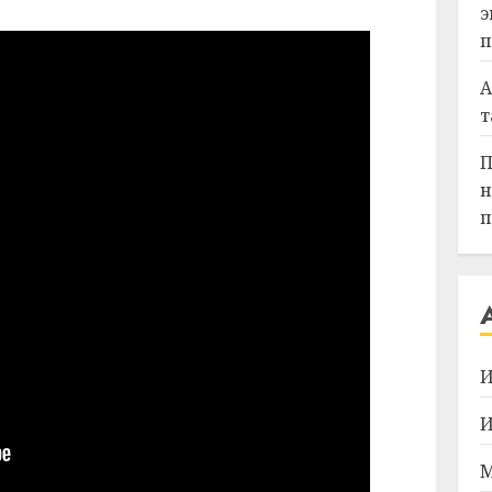
э
п
А
т
П
н
п
И
И
М