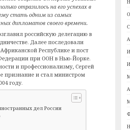
Н
олько отразилось на его успехах в
О
 ему стать одним из самых
ных дипломатов своего времени.
С
возглавил российскую делегацию в
А
дничестве. Далее последовали
-Африканской Республике и пост
И
Федерации при ООН в Нью-Йорке.
И
ности и профессионализму, Сергей
е признание и стал министром
М
04 году.
А
М
иностранных дел России
Ф
е
Н