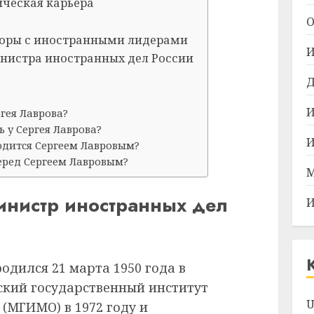
ическая карьера
О
оворы с иностранными лидерами
И
нистра иностранных дел России
Д
И
гея Лаврова?
 у Сергея Лаврова?
И
одится Сергеем Лавровым?
еред Сергеем Лавровым?
М
инистр иностранных дел
И
одился 21 марта 1950 года в
ский государственный институт
U
МГИМО) в 1972 году и