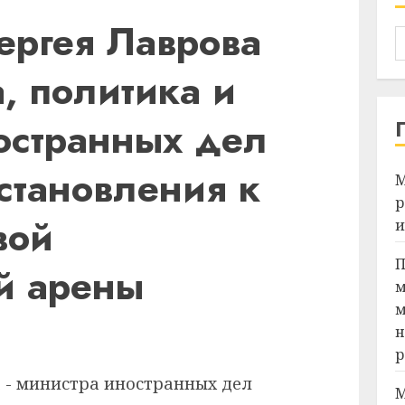
ергея Лаврова
, политика и
остранных дел
становления к
М
р
вой
и
П
й арены
м
м
Я
н
р
М