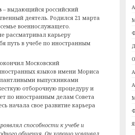
А
в
– выдающийся российский
твенный деятель. Родился 21 марта
М
в семье военнослужащего.
Ф
не рассматривал карьеру
бя путь в учебе по иностранным
Д
О
о окончил Московский
иностранных языков имени Мориса
А
талантливыми выпускниками
А
 жесткую отборочную процедуру и
тет по иностранным делам Совета
М
сь начала свое развитие карьера
Ф
Я
проявлял способности к учебе и
одного общения. Он хорошо усваивал