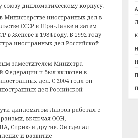
у союзу дипломатическому корпусу.
А
 в Министерстве иностранных дел в
Д
ольстве СССР в Шри-Ланке и затем
Р в Женеве в 1984 году. В 1992 году
К
стра иностранных дел Российской
Н
Н
ервым заместителем Министра
й Федерации и был включен в
П
ностранных дел. С 2004 года он
П
иностранных дел Российской
пути дипломатом Лавров работал с
транами, включая ООН,
ША, Сирию и другие. Он сделал
пление и развитие