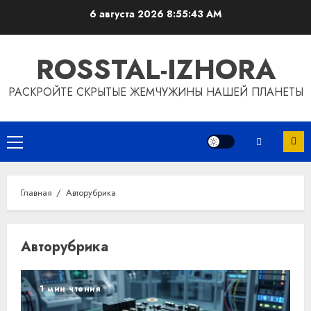
Перейти
6 августа 2026
8:55:44 AM
к
содержимому
ROSSTAL-IZHORA
РАСКРОЙТЕ СКРЫТЫЕ ЖЕМЧУЖИНЫ НАШЕЙ ПЛАНЕТЫ
Основное
меню
Главная
Авторубрика
Авторубрика
1 мин чтения