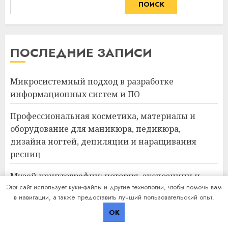
ПОИСК
ПОСЛЕДНИЕ ЗАПИСИ
Микросистемный подход в разработке
информационных систем и ПО
Профессиональная косметика, материалы и
оборудование для маникюра, педикюра,
дизайна ногтей, депиляции и наращивания
ресниц
Музей криптографии: история, экспозиции и
Этот сайт использует куки-файлы и другие технологии, чтобы помочь вам
образовательные программы
в навигации, а также предоставить лучший пользовательский опыт.
Авиабилеты в Турцию: маршруты, тарифы и
OK
правила перелёта