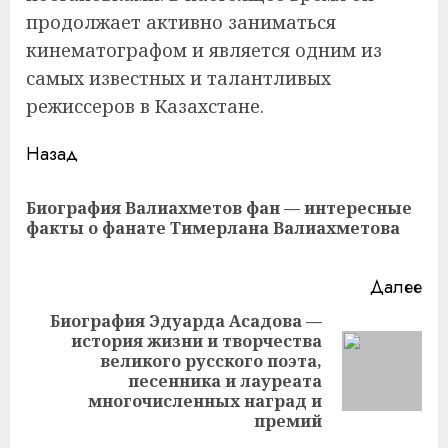
продолжает активно заниматься
кинематографом и является одним из
самых известных и талантливых
режиссеров в Казахстане.
Продолжить
Назад
чтение
Биография Валиахметов фан — интересные
Пр
факты о фанате Тимерлана Валиахметова
за
Далее
Биография Эдуарда Асадова —
история жизни и творчества
великого русского поэта,
Следующая
песенника и лауреата
запись:
многочисленных наград и
премий