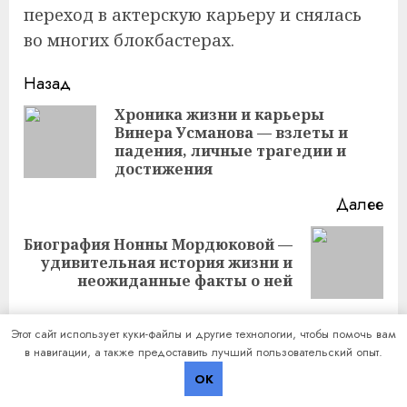
переход в актерскую карьеру и снялась
во многих блокбастерах.
Продолжить
Назад
чтение
Хроника жизни и карьеры
Винера Усманова — взлеты и
Пр
падения, личные трагедии и
за
достижения
Далее
Биография Нонны Мордюковой —
Следующая
удивительная история жизни и
запись:
неожиданные факты о ней
Этот сайт использует куки-файлы и другие технологии, чтобы помочь вам
в навигации, а также предоставить лучший пользовательский опыт.
Добавить комментарий
OK
Для отправки комментария вам необходимо