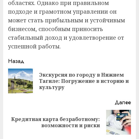
областях. Однако при правильном
подходе и грамотном управлении он
может стать прибыльным и устойчивым
бизнесом, способным приносить
стабильный доход и удовлетворение от
успешной работы.
Продолжить
Назад
чтение
Экскурсия по городу в Нижнем
Пр
Тагиле: Погружение в историю и
за
культуру
Далее
Кредитная карта безработному:
Следующая
возможности и риски
запись: