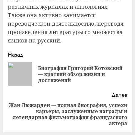
различных журналах и антологиях.
Также она активно занимается
переводческой деятельностью, переводя
произведения литературы со множества
языков на русский.
Продолжить
Назад
чтение
Биография Григорий Котовский
Пр
— краткий обзор жизни и
за
достижений
Далее
Жан Дюжарден — полная биография, успехи
карьеры, заслуженные награды и
Следующая
легендарная фильмография французского
запись:
актера