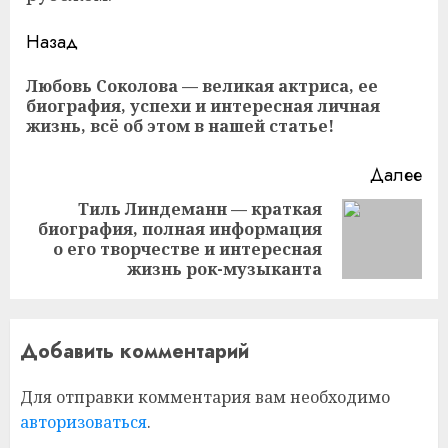
Продолжить
Назад
чтение
Любовь Соколова — великая актриса, ее
Пр
биография, успехи и интересная личная
за
жизнь, всё об этом в нашей статье!
Далее
Тиль Линдеманн — краткая
биография, полная информация
Следующая
о его творчестве и интересная
запись:
жизнь рок-музыканта
Добавить комментарий
Для отправки комментария вам необходимо
авторизоваться
.