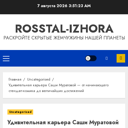
Перейти
7 августа 2026
3:51:24 AM
к
содержимому
ROSSTAL-IZHORA
РАСКРОЙТЕ СКРЫТЫЕ ЖЕМЧУЖИНЫ НАШЕЙ ПЛАНЕТЫ
Основное
меню
Главная
Uncategorised
Удивительная карьера Саши Муратовой — от начинающего
стендап-комика до величайших достижений
Uncategorised
Удивительная карьера Саши Муратовой