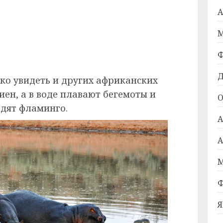
А
М
Ф
Д
ко увидеть и других африканских
иен, а в воде плавают бегемоты и
О
дят фламинго.
А
А
М
Ф
Я