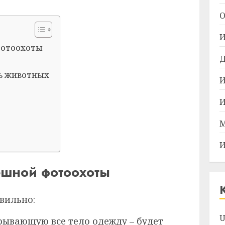
О
И
фотоохоты
Д
ть животных
И
И
М
И
ешной фотоохоты
вильно:
U
ывающую все тело одежду – будет