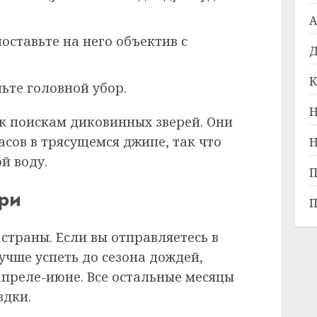
А
оставьте на него объектив с
Д
К
ьте головной убор.
Н
 к поискам диковинных зверей. Они
асов в трясущемся джипе, так что
Н
й воду.
П
ари
П
страны. Если вы отправляетесь в
учше успеть до сезона дождей,
апреле-июне. Все остальные месяцы
здки.