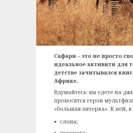
Сафари – это не просто сп
идеальное активити для т
детстве зачитывался кни
Африке.
Вдумайтесь: вы едете на дж
проносятся герои мультфил
«большая пятерка». К ней, к
слона;
носорога;