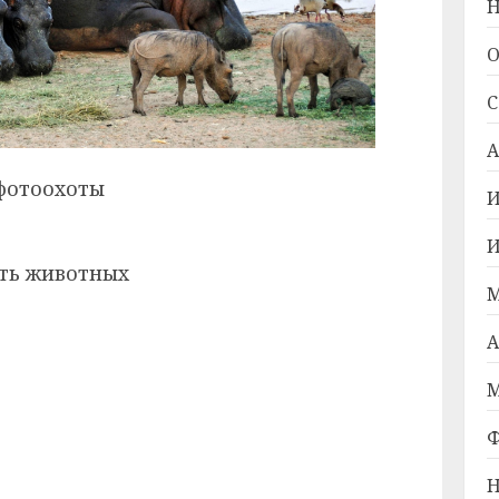
Н
О
С
А
фотоохоты
И
И
ать животных
М
А
М
Ф
Н