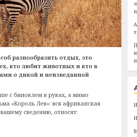
э
п
А
т
П
н
особ разнообразить отдых, это
п
ех, кто любит животных и кто в
гами о дикой и неизведанной
ипе с биноклем в руках, а мимо
ьма «Король Лев»: вся африканская
И
 вашему сведению, относят:
И
М