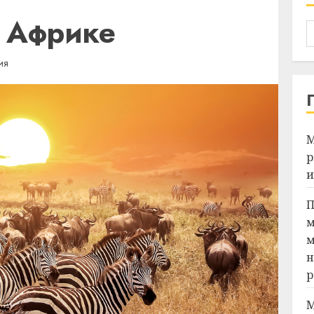
в Африке
ИЯ
М
р
и
П
м
м
н
р
М