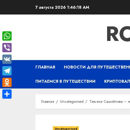
Перейти
7 августа 2026
1:46:19 AM
к
содержимому
R
WhatsApp
Viber
ГЛАВНАЯ
НОВОСТИ ДЛЯ ПУТЕШЕСТВЕН
VK
Telegram
ПИТАЕМСЯ В ПУТЕШЕСТВИИ
КРИПТОВАЛ
Odnoklassniki
Главная
Uncategorised
Татьяна Самойлова – ж
Отправить
Uncategorised