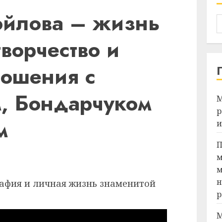
ойлова – жизнь
творчество и
ошения с
, Бондарчуком
М
р
м
и
П
м
м
н
р
М