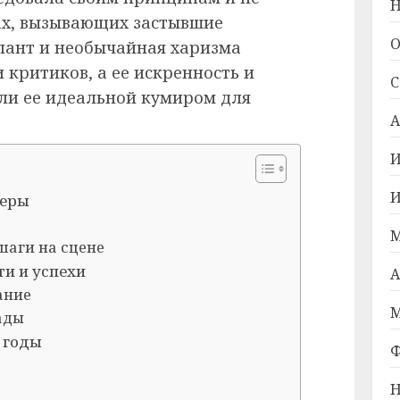
Н
ах, вызывающих застывшие
О
алант и необычайная харизма
 критиков, а ее искренность и
С
ли ее идеальной кумиром для
А
И
И
ьеры
М
шаги на сцене
и и успехи
А
ание
М
ады
 годы
Ф
Н