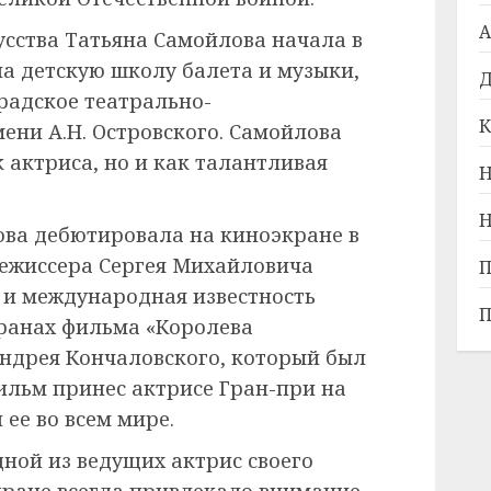
А
усства Татьяна Самойлова начала в
ла детскую школу балета и музыки,
Д
радское театрально-
К
ени А.Н. Островского. Самойлова
к актриса, но и как талантливая
Н
Н
лова дебютировала на киноэкране в
ежиссера Сергея Михайловича
П
я и международная известность
П
ранах фильма «Королева
ндрея Кончаловского, который был
фильм принес актрисе Гран-при на
ее во всем мире.
ной из ведущих актрис своего
экране всегда привлекало внимание