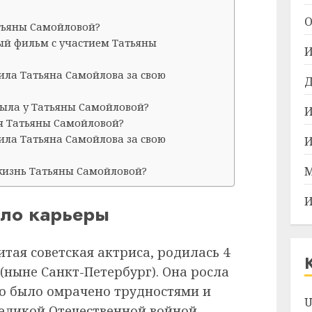
О
тьяны Самойловой?
ый фильм с участием Татьяны
И
ила Татьяна Самойлова за свою
Д
была у Татьяны Самойловой?
И
я Татьяны Самойловой?
ила Татьяна Самойлова за свою
И
жизнь Татьяны Самойловой?
М
И
ало карьеры
тая советская актриса, родилась 4
 (ныне Санкт-Петербург). Она росла
тво было омрачено трудностями и
U
еликой Отечественной войной.