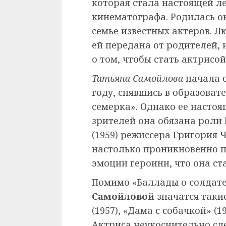
которая стала настоящей л
кинематографа. Родилась он
семье известных актеров. Л
ей передана от родителей, 
о том, чтобы стать актрисой
Татьяна Самойлова
начала с
году, снявшись в образова
семерка». Однако ее насто
зрителей она обязана роли 
(1959) режиссера Григория 
настолько проникновенно 
эмоции героини, что она с
Помимо «Баллады о солдат
Самойловой
значатся таки
(1957), «Дама с собачкой» (1
Актриса неукоснительно сл