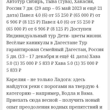
Автотур Сибирь, Тыва (Тува), Хакасия,
Россия
7 дн.
(29 апр – 05 май 2023 и ещё 21
дата)
Павел 4.0
(6)
от 55 250 ₽
(65 000 ₽)
от
6 906 ₽
(8 125 ₽)
Павел 4.0
(6)
от 55 250 ₽
(65 000 ₽)
от 6 906 ₽
(8 125 ₽)
Доступен
Индивидуальный тур
Дети- цветы жизни.
Весёлые каникулы в Дагестане Тур
гарантирован Семейный Дагестан, Россия
5 дн.
(13 – 17 декабря и ещё 41 дата)
Хава
5.0
(1)
35 000 ₽
5 833 ₽
Хава 5.0
(1)
35 000 ₽
5 833 ₽
Карелия – не только Ладога: здесь
найдутся реки с порогами на твердую 4
категорию – например, Водла и Вама.
Приехать сюда весной – получить новый
опыт преодоления водных препятствий и