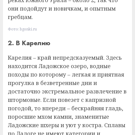
реках Южного Урала – около 2, так что
они подойдут и новичкам, и опытным
гребцам.
Фото: bgonki.ru
2. В Карелию
Карелия – край непредсказуемый. Здесь
находится Ладожское озеро, водные
походы по которому – легкая и приятная
прогулка в безветренные дни и
достаточно экстремальное развлечение в
штормовые. Если повезет с капризной
погодой, то впереди – бескрайняя гладь,
поросшие мхом камни, знаменитые
Ладожские шхеры и уют у костра. Сплавы
по Ладоге не имеют категории и