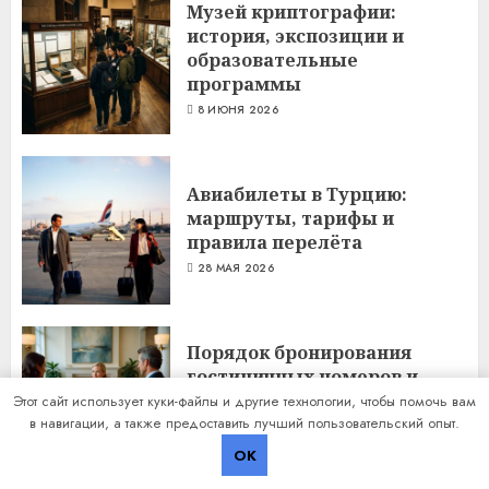
Музей криптографии:
история, экспозиции и
образовательные
программы
8 ИЮНЯ 2026
Авиабилеты в Турцию:
маршруты, тарифы и
правила перелёта
28 МАЯ 2026
Порядок бронирования
гостиничных номеров и
ключевые условия
Этот сайт использует куки-файлы и другие технологии, чтобы помочь вам
в навигации, а также предоставить лучший пользовательский опыт.
проживания
27 МАЯ 2026
OK