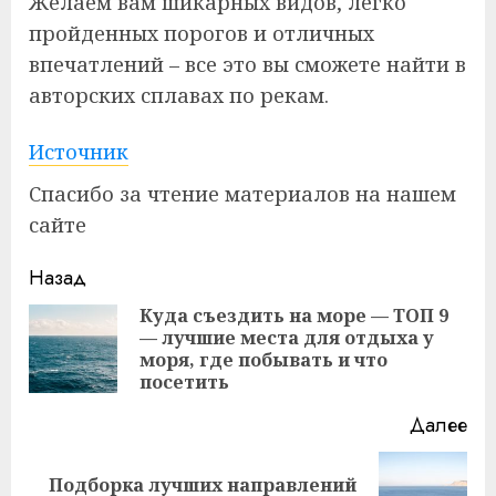
Желаем вам шикарных видов, легко
пройденных порогов и отличных
впечатлений – все это вы сможете найти в
авторских сплавах по рекам.
Источник
Спасибо за чтение материалов на нашем
сайте
Продолжить
Назад
чтение
Куда съездить на море — ТОП 9
— лучшие места для отдыха у
Пр
моря, где побывать и что
за
посетить
Далее
Подборка лучших направлений
Следующая