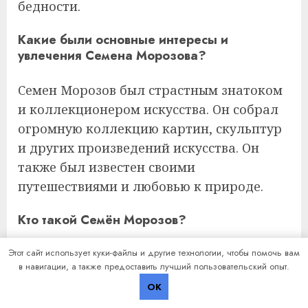
бедности.
Какие были основные интересы и
увлечения Семена Морозова?
Семен Морозов был страстным знатоком
и коллекционером искусства. Он собрал
огромную коллекцию картин, скульптур
и других произведений искусства. Он
также был известен своими
путешествиями и любовью к природе.
Кто такой Семён Морозов?
Семён Морозов был русским
Этот сайт использует куки-файлы и другие технологии, чтобы помочь вам
в навигации, а также предоставить лучший пользовательский опыт.
революционером, участником Русской
OK
революции 1905 года. Он был известен