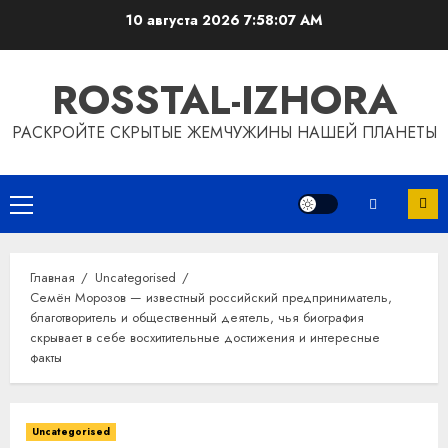
Перейти
10 августа 2026
7:58:08 AM
к
содержимому
ROSSTAL-IZHORA
РАСКРОЙТЕ СКРЫТЫЕ ЖЕМЧУЖИНЫ НАШЕЙ ПЛАНЕТЫ
Основное
меню
Главная
Uncategorised
Семён Морозов — известный российский предприниматель,
благотворитель и общественный деятель, чья биография
скрывает в себе восхитительные достижения и интересные
факты
Uncategorised