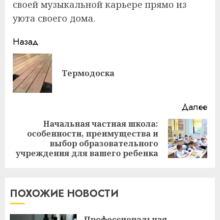
своей музыкальной карьере прямо из
уюта своего дома.
Продолжить
Назад
чтение
Пр
Термодоска
за
Далее
Начальная частная школа:
особенности, преимущества и
Следующая
выбор образовательного
запись:
учреждения для вашего ребенка
ПОХОЖИЕ НОВОСТИ
Профессиональная