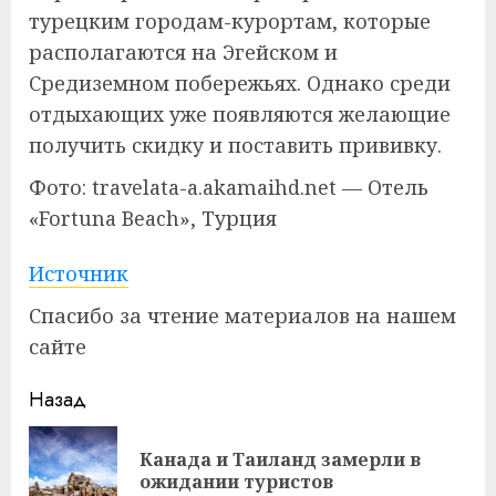
турецким городам-курортам, которые
располагаются на Эгейском и
Средиземном побережьях. Однако среди
отдыхающих уже появляются желающие
получить скидку и поставить прививку.
Фото: travelata-a.akamaihd.net — Отель
«Fortuna Beach», Турция
Источник
Спасибо за чтение материалов на нашем
сайте
Продолжить
Назад
чтение
Канада и Таиланд замерли в
Пр
ожидании туристов
за