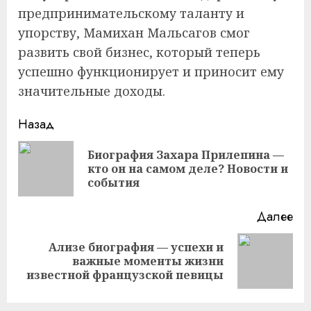
предпринимательскому таланту и
упорству, Мамихан Мальсагов смог
развить свой бизнес, который теперь
успешно функционирует и приносит ему
значительные доходы.
Продолжить
Назад
чтение
Биография Захара Прилепина —
Пр
кто он на самом деле? Новости и
за
события
Далее
Ализе биография — успехи и
Следующая
важные моменты жизни
запись:
известной французской певицы