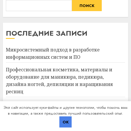
ПОИСК
ПОСЛЕДНИЕ ЗАПИСИ
Микросистемный подход в разработке
информационных систем и ПО
Профессиональная косметика, материалы и
оборудование для маникюра, педикюра,
дизайна ногтей, депиляции и наращивания
ресниц
Музей криптографии: история, экспозиции и
Этот сайт использует куки-файлы и другие технологии, чтобы помочь вам
образовательные программы
в навигации, а также предоставить лучший пользовательский опыт.
OK
Авиабилеты в Турцию: маршруты, тарифы и