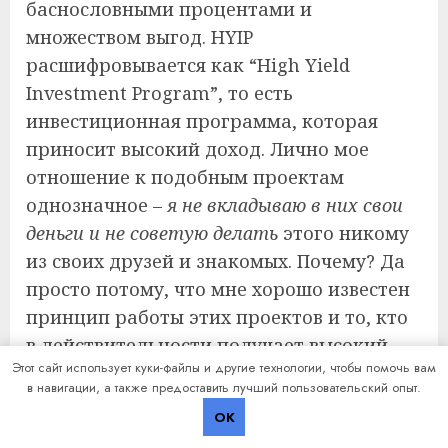
баснословными процентами и
множеством выгод. HYIP
расшифровывается как “High Yield
Investment Program”, то есть
инвестиционная программа, которая
приносит высокий доход. Лично мое
отношение к подобным проектам
однозначное –
я не вкладываю в них свои
деньги и не советую делать
этого никому
из своих друзей и знакомых. Почему? Да
просто потому, что мне хорошо известен
принцип работы этих проектов и то, кто
в действительности получает высокий
Этот сайт использует куки-файлы и другие технологии, чтобы помочь вам
доход благодаря хайпам. Поверьте,
в навигации, а также предоставить лучший пользовательский опыт.
заработать мгновенные деньги
здесь
OK
не получится. Впрочем, не буду слишком