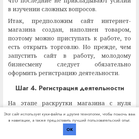
что последние не прикладывают усилий
в изучении сложных вопросов.
Итак, предположим сайт интернет-
магазина создан, наполнен товаром,
поэтому можно приступать к работе, то
есть открыть торговлю. Но прежде, чем
запустить сайт в работу, молодому
бизнесмену следует обязательно
оформить регистрацию деятельности.
Шаг 4. Регистрация деятельности
На этапе раскрутки магазина с нуля
бизнесмену достаточно оформить ИП.
Этот сайт использует куки-файлы и другие технологии, чтобы помочь вам
Если бизнес будет расти и расширяться, в
в навигации, а также предоставить лучший пользовательский опыт.
дальнейшем потребуется переоформить
OK
статус частного предпринимателя в