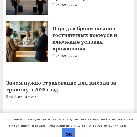
28 МАЯ 2026
Порядок бронирования
гостиничных номеров и
ключевые условия
проживания
27 МАЯ 2026
Зачем нужно страхование для выезда за
границу в 2026 году
23 АПРЕЛЯ 2026
Этот сайт использует куки-файлы и другие технологии, чтобы помочь вам
в навигации, а также предоставить лучший пользовательский опыт.
Copyright © Все права защищены.
|
ChromeNews
от AF
OK
themes.