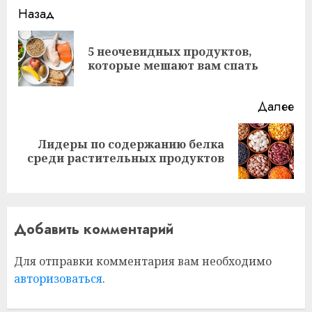
Продолжить
Назад
чтение
5 неочевидных продуктов,
Пр
которые мешают вам спать
за
Далее
Лидеры по содержанию белка
Следующая
среди растительных продуктов
запись:
Добавить комментарий
Для отправки комментария вам необходимо
авторизоваться
.