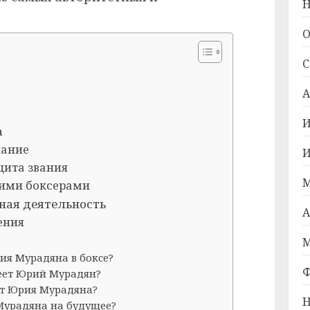
Н
О
С
А
И
а
нание
И
щита звания
М
гими боксерами
ная деятельность
А
ения
М
ия Мурадяна в боксе?
Ф
еет Юрий Мурадян?
т Юрия Мурадяна?
Н
урадяна на будущее?