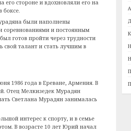
на его стороне и вдохновляли его на
А
 боксе.
Д
урадяна были наполнены
и соревнованиями и постоянным
К
был готов пройти через трудности
ь свой талант и стать лучшим в
Н
Н
П
ня 1986 года в Ереване, Армения. В
П
ей. Отец Мелкизедек Мурадян
мать Светлана Мурадян занималась
льшой интерес к спорту, и в семье
этом. В возрасте 10 лет Юрий начал