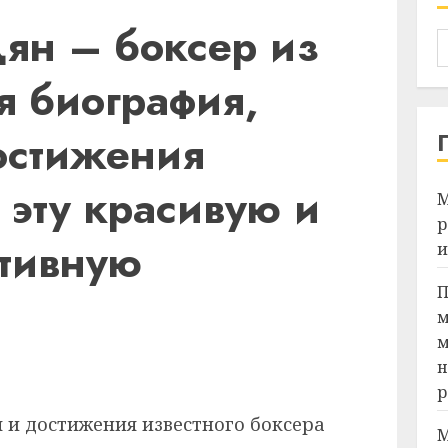
ян – боксер из
я биография,
остижения
 эту красивую и
М
р
тивную
и
П
м
м
Я
н
р
М