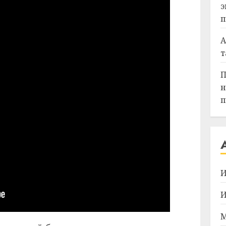
э
п
А
т
П
н
п
И
И
М