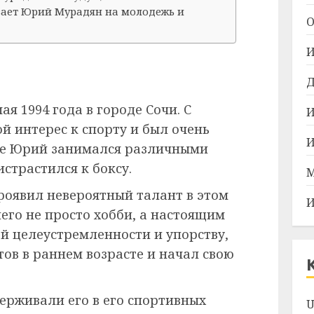
вает Юрий Мурадян на молодежь и
О
И
и
Д
я 1994 года в городе Сочи. С
И
й интерес к спорту и был очень
И
ле Юрий занимался различными
истрастился к боксу.
М
роявил невероятный талант в этом
И
него не просто хобби, а настоящим
й целеустремленности и упорству,
тов в раннем возрасте и начал свою
ерживали его в его спортивных
U