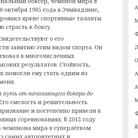
нальный боксер, чемпион мира в
А
0 октября 1985 года в Эчмиадзине,
проявил яркие спортивные таланты
М
 страсть к боксу.
Ф
свидетельствуют о его
ти занятию этим видом спорта. Он
Д
ствовал в многочисленных
О
ысоких результатов. Стойкость,
к помогли ему стать одним из
А
мени.
А
 путь от начинающего бокера до
М
Его смелость и решительность
признание и постепенно привели к
Ф
авных соревнованиях. В 2012 году
Я
а чемпиона мира в суперлёгком
из самых авторитетных и