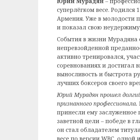
Юрий Мурадян
– профессио
суперлёгком весе. Родился 1
Армения. Уже в молодости 
и показал свою неудержимую
События в жизни Мурадяна 
непревзойденной преданнос
активно тренировался, уча
соревнованиях и достигал в
выносливость и быстрота ру
лучших боксеров своего вре
Юрий Мурадян прошел долгий
признанного профессионала.
принесли ему заслуженное 
заветной цели – победе в гл
он стал обладателем титул
весе по версии WBC, одной 