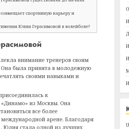
О
 совмещает спортивную карьеру и
И
тижения Юлии Герасимовой в волейболе?
Д
ерасимовой
И
И
ивлекла внимание тренеров своим
 Она была принята в молодежную
М
печатлять своими навыками и
И
 присоединилась к
 «Динамо» из Москвы. Она
тановиться все более
 международной арене. Благодаря
U
а, Юлия стала одной из лучших