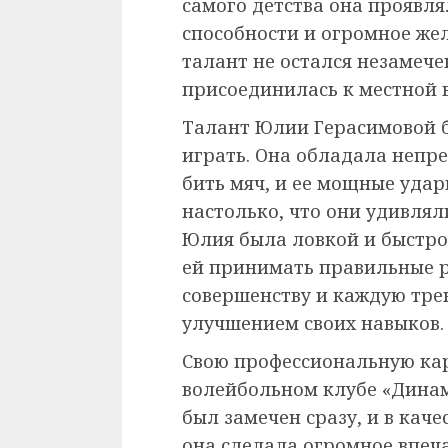
самого детства она проявл
способности и огромное жел
талант не остался незамече
присоединилась к местной 
Талант Юлии Герасимовой бы
играть. Она обладала непре
бить мяч, и ее мощные уда
настолько, что они удивлял
Юлия была ловкой и быстрой
ей принимать правильные р
совершенству и каждую тре
улучшением своих навыков.
Свою профессиональную кар
волейбольном клубе «Динамо
был замечен сразу, и в кач
она сделала огромное впеч