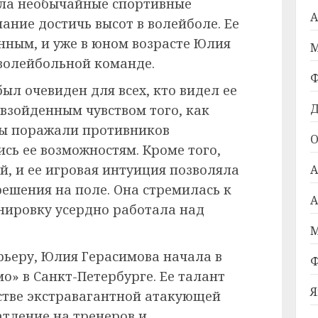
яла необычайные спортивные
А
ание достичь высот в волейболе. Ее
нным, и уже в юном возрасте Юлия
М
волейбольной команде.
Ф
л очевиден для всех, кто видел ее
Д
взойденным чувством того, как
ры поражали противников
О
ись ее возможностям. Кроме того,
, и ее игровая интуиция позволяла
А
ешения на поле. Она стремилась к
А
нировку усердно работала над
М
ьеру, Юлия Герасимова начала в
Ф
» в Санкт-Петербурге. Ее талант
Я
естве экстравагантной атакующей
атление на тренеров и