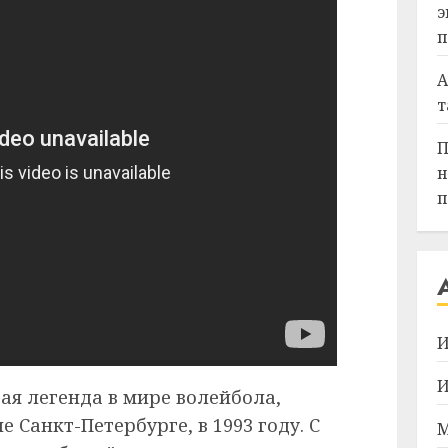
э
п
А
т
П
н
п
И
И
щая легенда в мире волейбола,
 Санкт-Петербурге, в 1993 году. С
М