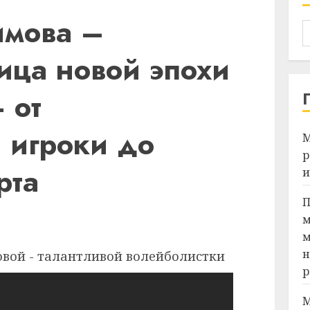
имова –
ица новой эпохи
 от
 игроки до
М
р
рта
и
П
м
м
н
р
М