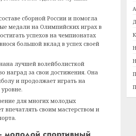
А
 составе сборной России и помогла
Д
ые медали на Олимпийских играх в
остигать успехов на чемпионатах
К
внося большой вклад в успех своей
Н
Н
знана лучшей волейболисткой
о наград за свои достижения. Она
П
йболу и продолжает играть на
П
уровне.
вение для многих молодых
т впечатлять своим мастерством и
порта.
— молодой спортивный