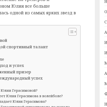
Н
оном Юлия все больше
О
ась одной из самых ярких звезд в
С
А
вой
И
ой спортивный талант
И
ле
М
ход и успех
женный призер
А
еждународный успех
М
а Юлии Герасимовой?
Ф
еет Юлия Герасимова в волейболе?
адает Юлия Герасимова?
Н
 Герасимовой существовала до начала