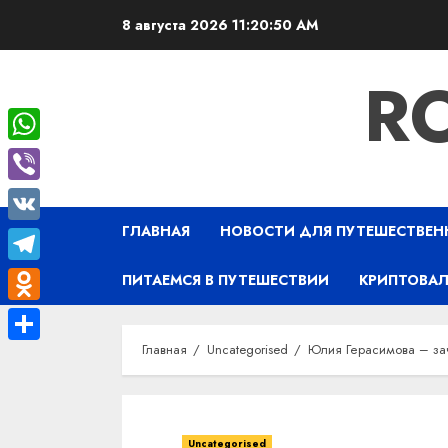
Перейти
8 августа 2026
11:20:50 AM
к
содержимому
R
WhatsApp
Viber
ГЛАВНАЯ
НОВОСТИ ДЛЯ ПУТЕШЕСТВЕН
VK
Telegram
ПИТАЕМСЯ В ПУТЕШЕСТВИИ
КРИПТОВАЛ
Odnoklassniki
Главная
Uncategorised
Юлия Герасимова – зач
Отправить
Uncategorised