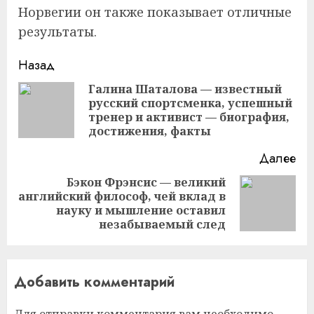
Норвегии он также показывает отличные
результаты.
Продолжить
Назад
чтение
Галина Шаталова — известный
русский спортсменка, успешный
Пр
тренер и активист — биография,
за
достижения, факты
Далее
Бэкон Фрэнсис — великий
английский философ, чей вклад в
Следующая
науку и мышление оставил
запись:
незабываемый след
Добавить комментарий