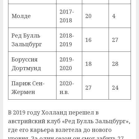
2017-
Молде
20
4
2018
Ред Булль
2018-
16
27
Зальцбург
2019
Боруссия
2019-
18
28
Дортмунд
2020
Париж Сен-
2020-
27
24
Жермен
н.в.
В 2019 году Холланд перешел в
австрийский клуб «Ред Булль Зальцбург»,
где его карьера взлетела до нового
уровня. За один сезон он смог забить 27