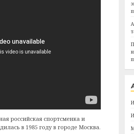
э
п
А
т
П
н
п
И
И
ная российская спортсменка и
илась в 1985 году в городе Москва.
М