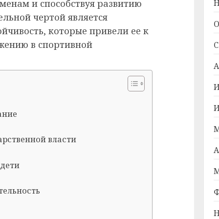
менам и способствуя развитию
Н
тельной чертой является
О
йчивость, которые привели ее к
жению в спортивной
С
А
И
И
ание
М
дарственной власти
А
 дети
М
тельность
Ф
Н