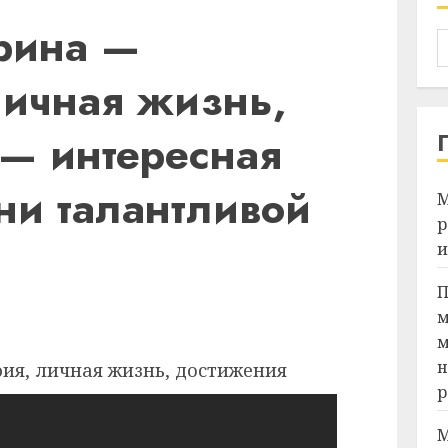
ерина —
личная жизнь,
— интересная
ни талантливой
М
р
и
П
Я
м
м
н
р
М