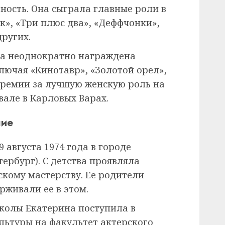
ость. Она сыграла главные роли в
к», «Три плюс два», «Деффчонки»,
ругих.
ла неоднократно награждена
ючая «Кинотавр», «Золотой орел»,
премии за лучшую женскую роль на
але в Карловых Варах.
ние
 августа 1974 года в городе
ербург). С детства проявляла
рскому мастерству. Ее родители
рживали ее в этом.
колы Екатерина поступила в
льтуры на факультет актерского