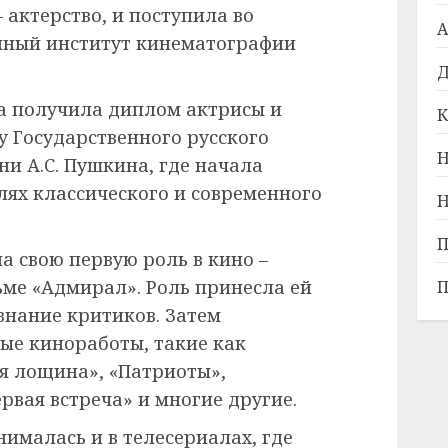
 актерство, и поступила во
А
нный институт кинематографии
Д
ва получила диплом актрисы и
К
у Государственного русского
Н
и А.С. Пушкина, где начала
лях классического и современного
Н
П
ла свою первую роль в кино –
ме «Адмирал». Роль принесла ей
П
знание критиков. Затем
ые киноработы, такие как
я лощина», «Патриоты»,
рвая встреча» и многие другие.
нималась и в телесериалах, где