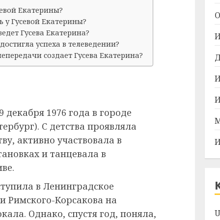
севой Екатерины?
О
ь у Гусевой Екатерины?
едет Гусева Екатерина?
И
 достигла успеха в телеведении?
епередачи создает Гусева Екатерина?
Д
И
И
9 декабря 1976 года в городе
М
ербург). С детства проявляла
тву, активно участвовала в
И
ановках и танцевала в
ве.
тупила в Ленинградское
и Римского-Корсакова на
кала. Однако, спустя год, поняла,
U