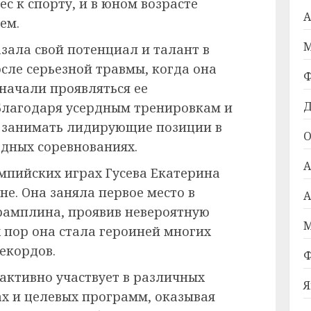
с к спорту, и в юном возрасте
А
ем.
М
азала свой потенциал и талант в
осле серьезной травмы, когда она
Ф
начали проявляться ее
Д
 Благодаря усердным тренировкам и
а занимать лидирующие позиции в
О
дных соревнованиях.
А
мпийских играх Гусева Екатерина
не. Она заняла первое место в
А
рамплина, проявив невероятную
М
х пор она стала героиней многих
екордов.
Ф
 активно участвует в различных
Я
х и целевых программ, оказывая