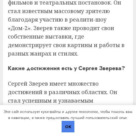
фильмов и театральных постановок. Он
стал известным массовому зрителю
благодаря участию в реалити-шоу
«Дом-2». Зверев также проводит свои
собственные выставки, где
демонстрирует свои картины и работы в
разных жанрах и стилях.
Какие достижения есть у Сергея Зверева?
Сергей Зверев имеет множество
достижений в различных областях. Он
стал успешным и узнаваемым
художником и модельером, его картины
Этот сайт использует куки-файлы и другие технологии, чтобы помочь вам
и костюмы получили признание и
в навигации, а также предоставить лучший пользовательский опыт.
оказались востребованными. Он также
OK
снялся в нескольких фильмах и