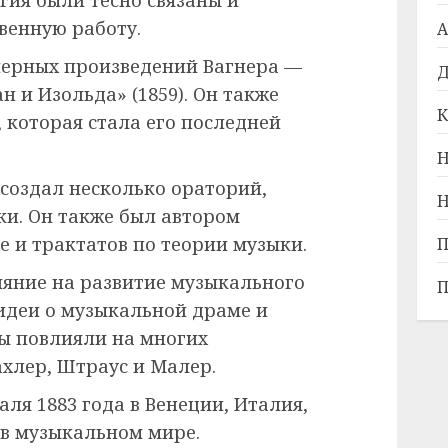
венную работу.
А
перных произведений Вагнера —
Д
ан и Изольда» (1859). Он также
К
, которая стала его последней
Н
 создал несколько ораторий,
Н
и. Он также был автором
е и трактатов по теории музыки.
П
ияние на развитие музыкального
П
 идеи о музыкальной драме и
ы повлияли на многих
ахлер, Штраус и Малер.
аля 1883 года в Венеции, Италия,
 в музыкальном мире.