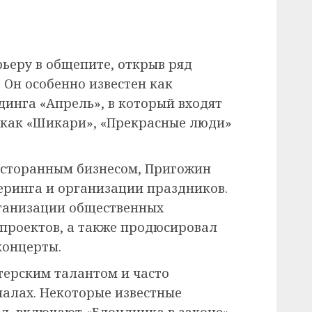
ьеру в общепите, открыв ряд
. Он особенно известен как
динга «Апрель», в который входят
, как «Шикари», «Прекрасные люди»
есторанным бизнесом, Пригожин
еринга и организации праздников.
рганизации общественных
проектов, а также продюсировал
концерты.
терским талантом и часто
иалах. Некоторые известные
л, включают «Блондинка в законе»,