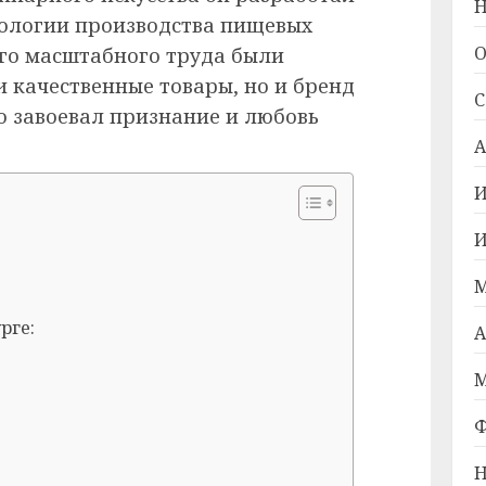
Н
нологии производства пищевых
О
ого масштабного труда были
и качественные товары, но и бренд
С
о завоевал признание и любовь
А
И
И
М
рге:
А
М
Ф
Н