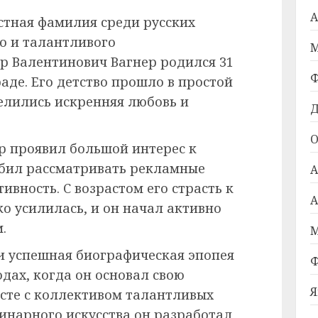
А
естная фамилия среди русских
о и талантливого
М
 Валентинович Вагнер родился 31
Ф
раде. Его детство прошло в простой
елились искренняя любовь и
Д
О
р проявил большой интерес к
юбил рассматривать рекламные
А
ивность. С возрастом его страсть к
А
о усилилась, и он начал активно
.
М
и успешная биографическая эпопея
Ф
одах, когда он основал свою
Я
сте с коллективом талантливых
инарного искусства он разработал