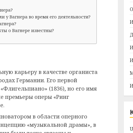
О
гнера?
и у Вагнера во время его деятельности?
И
агнера?
ты о Вагнере известны?
Д
И
:
И
ьную карьеру в качестве органиста
М
родах Германии. Его первой
И
«Флигельпиано» (1836), но его имя
ле премьеры оперы «Ринг
е.
нноватором в области оперного
концепцию «музыкальной драмы», в
U
гия были тесно связаны и