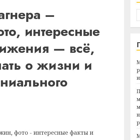
агнера –
ото, интересные
тижения — всё,
нать о жизни и
М
р
ениального
и
П
м
м
Я
н
р
М