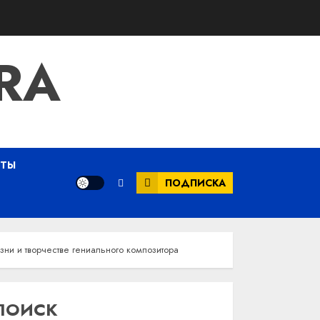
RA
ЕТЫ
ПОДПИСКА
зни и творчестве гениального композитора
ПОИСК