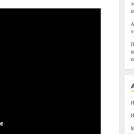
э
п
А
т
П
н
п
И
И
М