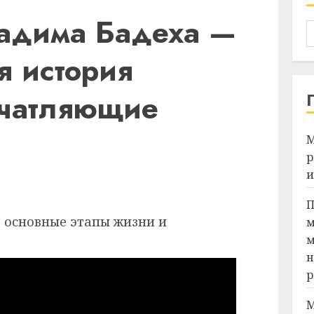
адима Бадеха —
я история
ечатляющие
М
р
и
Я
П
м
м
н
р
М