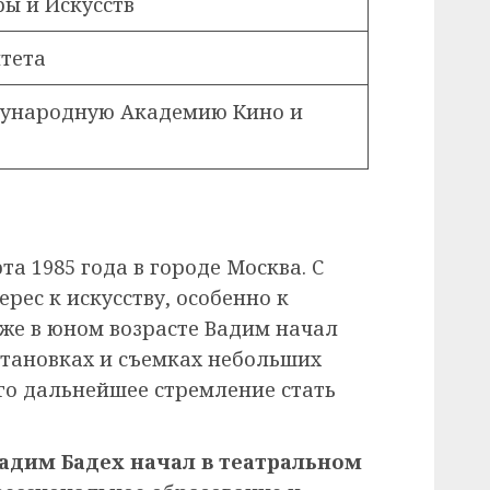
ры и Искусств
тета
дународную Академию Кино и
та 1985 года в городе Москва. С
рес к искусству, особенно к
Уже в юном возрасте Вадим начал
становках и съемках небольших
его дальнейшее стремление стать
адим Бадех начал в театральном