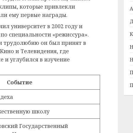
клипы, которые привлекли
А
ли ему первые награды.
Д
ил университет в 2002 году и
по специальности «режиссура».
К
и трудолюбию он был принят в
Н
ино и Телевидения, где
 и углубился в изучение
Н
П
Событие
П
адеха
жественную школу
овский Государственный