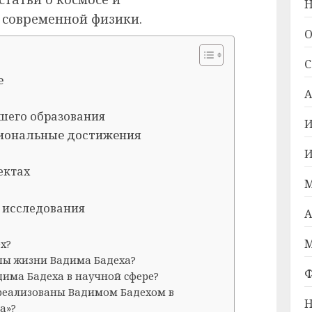
Н
 современной физики.
О
С
е
А
шего образования
И
сиональные достижения
И
ектах
М
 исследования
А
М
х?
пы жизни Вадима Бадеха?
Ф
има Бадеха в научной сфере?
реализованы Вадимом Бадехом в
Н
а»?