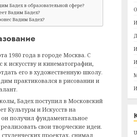
дим Бадех в образовательной сфере?
О
еет Вадим Бадех?
ронес Вадим Бадех?
И
Д
азование
И
та 1980 года в городе Москва. С
И
с к искусству и кинематографии,
тдать его в художественную школу.
М
адим практиковался в рисовании и
И
алант.
колы, Бадех поступил в Московский
ет Культуры и Искусств на
ь он получил фундаментальное
реализовать свои творческие идеи.
U
 студенческих проектах, снимал