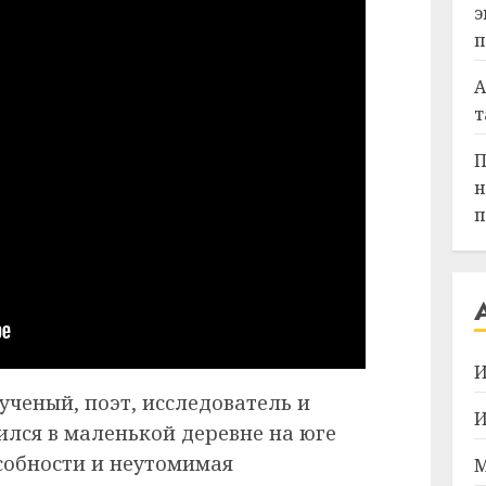
э
п
А
т
П
н
п
И
ученый, поэт, исследователь и
И
ился в маленькой деревне на юге
особности и неутомимая
М