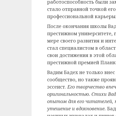
работоспособность были зам
стало отправной точкой ег
профессиональной карьеры
После окончания школы Вад
престижном университете, г
мере своего развития и инт
стал специалистом в област
свои достижения в этой обл
престижной премией Планк
Вадим Бадех не только вне
сообщество, но также прояв
эссеист.
Его творчество впе
оригинальностью. Стихи Ва
опытом для его читателей, 
утешение и вдохновение.
Бад
научных журналах и пишет с