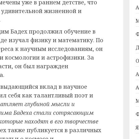
ечены уже в раннем детстве, что
А
о удивительной жизненной и
.
М
им Бадех продолжил обучение в
Ф
де изучал физику и математику. По
Д
ереса к научным исследованиям, он
и космологии и астрофизики. За
О
асти, он был награжден
А
а.
с выдающийся вклад в научное
А
ил себя как талантливый поэт и
М
чатляет глубиной мысли и
дима Бадеха стали сотрясающим
Ф
которые находят в его творчестве
Я
ех также публикуется в различных
татьи о космосе и