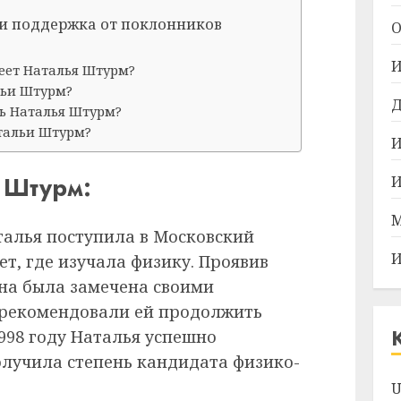
 и поддержка от поклонников
О
И
еет Наталья Штурм?
льи Штурм?
Д
сь Наталья Штурм?
тальи Штурм?
И
 Штурм:
И
М
алья поступила в Московский
И
т, где изучала физику. Проявив
на была замечена своими
 рекомендовали ей продолжить
1998 году Наталья успешно
лучила степень кандидата физико-
U