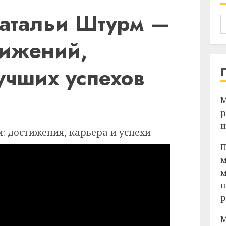
атальи Штурм —
тижений,
учших успехов
М
Я
р
и
П
м
м
н
р
М