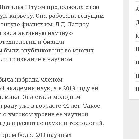
 Наталья Штурм продолжила свою
А
ую карьеру. Она работала ведущим
Д
титуте физики им. Л.Д. Ландау
и вела активную научную
К
нотехнологий и физики
Н
ы были опубликованы во многих
ли признание в научном
Н
П
 была избрана членом-
 академии наук, а в 2019 году ей
П
демика. Она стала молодым
раду уже в возрасте 44 лет. Такое
 о высоком уровне ее научной
ада в развитие науки и технологий.
тором более 200 научных