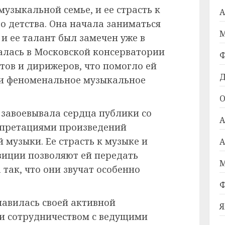
узыкальной семье, и ее страсть к
А
о детства. Она начала заниматься
М
 и ее талант был замечен уже в
алась в Московской консерватории
Ф
ов и дирижеров, что помогло ей
Д
 и феноменальное музыкальное
О
завоевывала сердца публики со
А
претациями произведений
 музыки. Ее страсть к музыке и
А
иции позволяют ей передать
М
так, что они звучат особенно
Ф
авилась своей активной
Я
и сотрудничеством с ведущими