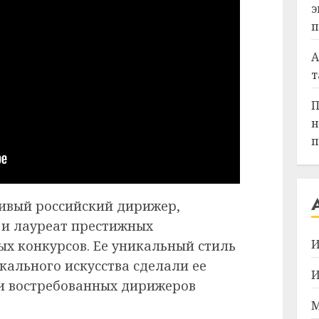
э
п
А
т
П
н
п
ивый российский дирижер,
 и лауреат престижных
И
х конкурсов. Ее уникальный стиль
кального искусства сделали ее
И
и востребованных дирижеров
М