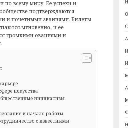
Н
 по всему миру. Ее успехи и
сообществе подтверждаются
О
и и почетными званиями. Билеты
С
упаются мгновенно, и ее
ся громкими овациями и
А
.
И
И
:
М
карьере
А
сфере искусства
 общественные инициативы
М
Ф
азование и начало работы
отрудничество с известными
Н