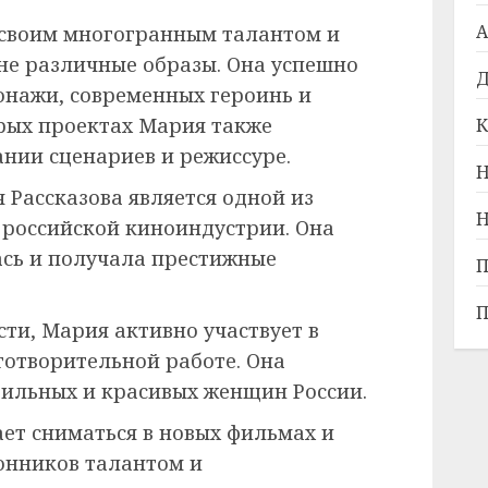
А
 своим многогранным талантом и
не различные образы. Она успешно
Д
онажи, современных героинь и
рых проектах Мария также
К
ании сценариев и режиссуре.
Н
 Рассказова является одной из
Н
 российской киноиндустрии. Она
сь и получала престижные
П
П
ти, Мария активно участвует в
готворительной работе. Она
тильных и красивых женщин России.
ет сниматься в новых фильмах и
лонников талантом и