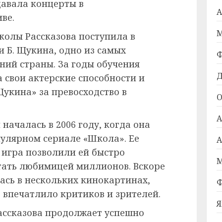
давала концерты в
А
ве.
М
колы Рассказова поступила в
 Б. Щукина, одно из самых
Ф
ний страны. За годы обучения
Д
свои актерские способности и
Щукина» за превосходство в
О
А
началась в 2006 году, когда она
пулярном сериале «Школа». Ее
А
 игра позволили ей быстро
М
стать любимицей миллионов. Вскоре
лась в нескольких кинокартинах,
Ф
о впечатлило критиков и зрителей.
Я
ассказова продолжает успешно