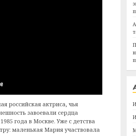
э
п
А
т
П
н
п
ная российская актриса, чья
И
внешность завоевали сердца
И
1985 года в Москве. Уже с детства
атру: маленькая Мария участвовала
М