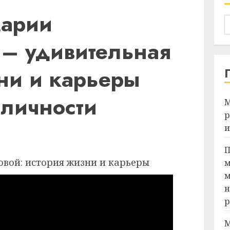
Марии
 – удивительная
ни и карьеры
 личности
М
р
и
Я
П
м
м
н
р
М