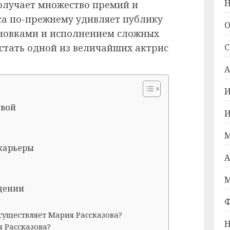
Н
получает множество премий и
са по-прежнему удивляет публику
О
новками и исполнением сложных
ы стать одной из величайших актрис
С
А
И
овой
И
М
карьеры
А
М
идении
Ф
существляет Мария Рассказова?
Н
 Рассказова?