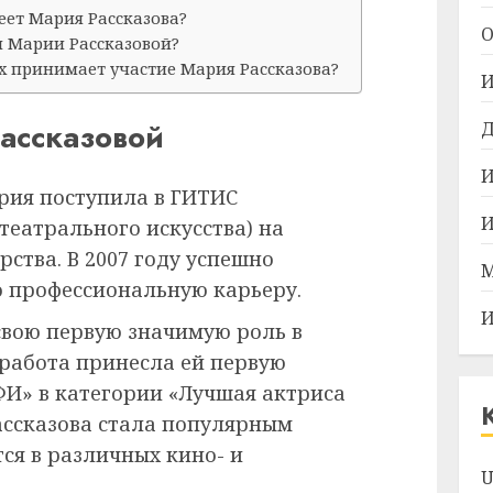
еет Мария Рассказова?
О
м Марии Рассказовой?
х принимает участие Мария Рассказова?
И
ассказовой
Д
И
рия поступила в ГИТИС
И
театрального искусства) на
рства. В 2007 году успешно
М
ю профессиональную карьеру.
И
свою первую значимую роль в
а работа принесла ей первую
И» в категории «Лучшая актриса
Рассказова стала популярным
ся в различных кино- и
U