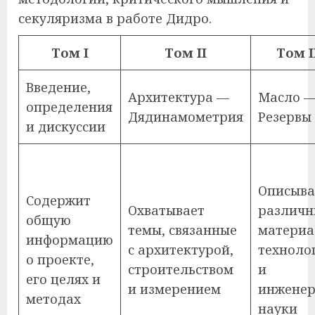
секуляризма в работе Дидро.
Том I
Том II
Том I
Введение,
Архитектура —
Масло 
определения
Дядинамометрия
Резервы
и дискуссии
Описыва
Содержит
Охватывает
различн
общую
темы, связанные
материа
информацию
с архитектурой,
техноло
о проекте,
строительством
и
его целях и
и измерением
инжене
методах
науки