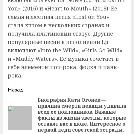
You» (2016) и «Heart to Mouth» (2018). Ее
самая известная песня «Lost on You»
стала хитом в нескольких странах и
получила платиновый статус. Другие
популярные песни в исполнении Lp
включают «Into the Wild», «Girls Go Wild»
и «Muddy Waters». Ее музыка сочетает в
себе элементы поп-рока, фолка и панк-
рока.
Продолжить
Назад
чтение
Биография Кати Огонек —
причина смерти певицы удивила
всех ее поклонников. Важные
Пр
факты из жизни звезды, которые
за
оставят вас в шоке. Интересное о
первой леди советской эстрады.