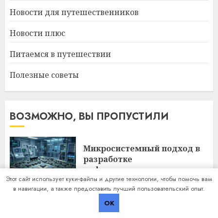
Новости для путешественников
Новости плюс
Питаемся в путешествии
Полезные советы
ВОЗМОЖНО, ВЫ ПРОПУСТИЛИ
Микросистемный подход в
разработке
информационных систем и
Этот сайт использует куки-файлы и другие технологии, чтобы помочь вам
ПО
в навигации, а также предоставить лучший пользовательский опыт.
12 ИЮЛЯ 2026
OK
Профессиональная