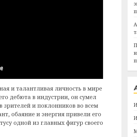
э
п
А
т
П
н
п
ная и талантливая личность в мире
его дебюта в индустрии, он сумел
И
в зрителей и поклонников во всем
нт, обаяние и энергия привели его
И
атусу одной из главных фигур своего
М