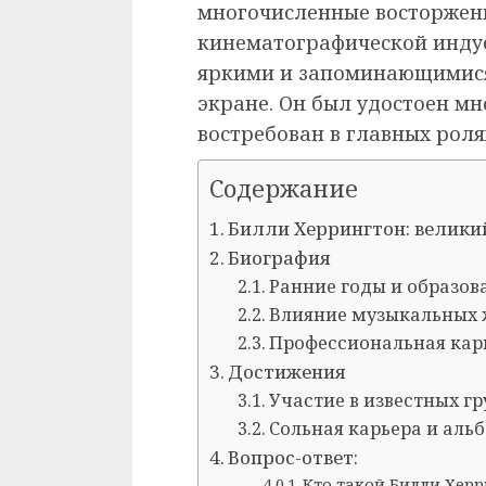
многочисленные восторжен
кинематографической индус
яркими и запоминающимися,
экране. Он был удостоен м
востребован в главных рол
Содержание
Билли Херрингтон: велики
Биография
Ранние годы и образов
Влияние музыкальных 
Профессиональная кар
Достижения
Участие в известных г
Сольная карьера и аль
Вопрос-ответ:
Кто такой Билли Херр