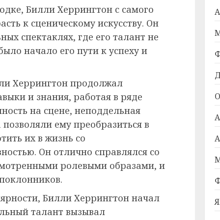
одке, Билли Херрингтон с самого
А
асть к сценическому искусству. Он
М
ных спектаклях, где его талант не
было начало его пути к успеху и
Ф
Д
лли Херрингтон продолжал
авыки и знания, работая в ряде
О
енность на сцене, неподдельная
А
 позволяли ему преобразиться в
тить их в жизнь со
А
ностью. Он отлично справлялся со
М
смотренными ролевыми образами, и
 поклонников.
Ф
лярности, Билли Херрингтон начал
Я
альный талант вызывал