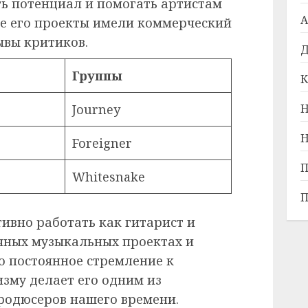
ть потенциал и помогать артистам
А
ие его проекты имели коммерческий
ывы критиков.
Д
Группы
К
Journey
Н
Н
Foreigner
П
Whitesnake
П
ивно работать как гитарист и
ичных музыкальных проектах и
о постоянное стремление к
зму делает его одним из
родюсеров нашего времени.