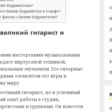
лли Херрингтона?
О
ет Билли Херрингтон в гольфе?
е факты о Билли Херрингтоне?
И
Д
великий гитарист и
И
И
воими мастерскими музыкальными
адает виртуозной техникой,
М
никальным звучанием. Его гитарные
И
ерным элементом его игры и
му миру.
лестящий гитарист, но и успешный
ый опыт работы в студии,
артистами и группами. Он известен
U