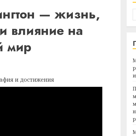
нгтон — жизнь,
и влияние на
й мир
М
Я
р
и
П
м
м
н
р
М