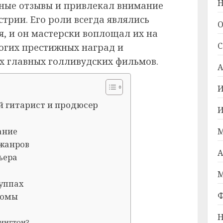
Н
ные отзывы и привлекал внимание
трии. Его роли всегда являлись
О
 и он мастерски воплощал их на
С
ногих престижных наград и
ях главных голливудских фильмов.
А
И
й гитарист и продюсер
И
ание
М
жанров
А
ьера
М
руппах
Ф
бомы
Н
ингтон?