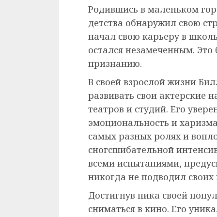
Родившись в маленьком гор
детства обнаружил свою стр
начал свою карьеру в школь
остался незамеченным. Это 
признанию.
В своей взрослой жизни Би
развивать свои актерские н
театров и студий. Его увер
эмоциональность и харизма
самых разных ролях и вопло
сногсшибательной интенсив
всеми испытаниями, преду
никогда не подводил своих
Достигнув пика своей попу
сниматься в кино. Его уник