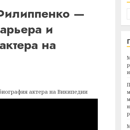
Филиппенко —
карьера и
актера на
М
р
и
Я
П
м
м
н
р
М