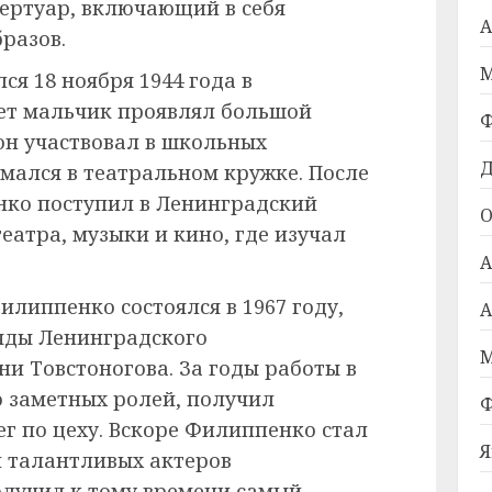
пертуар, включающий в себя
А
разов.
М
ся 18 ноября 1944 года в
лет мальчик проявлял большой
Ф
он участвовал в школьных
Д
мался в театральном кружке. После
ко поступил в Ленинградский
О
еатра, музыки и кино, где изучал
А
липпенко состоялся в 1967 году,
А
ряды Ленинградского
М
и Товстоногова. За годы работы в
о заметных ролей, получил
Ф
г по цеху. Вскоре Филиппенко стал
Я
и талантливых актеров
олучил к тому времени самый