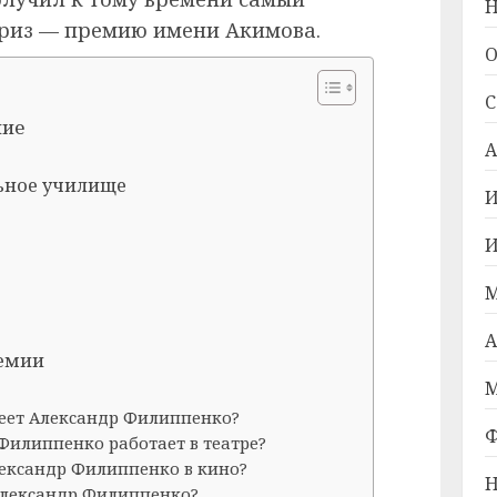
Н
риз — премию имени Акимова.
О
С
ние
А
ьное училище
И
И
М
А
емии
М
еет Александр Филиппенко?
Ф
Филиппенко работает в театре?
лександр Филиппенко в кино?
Н
 Александр Филиппенко?