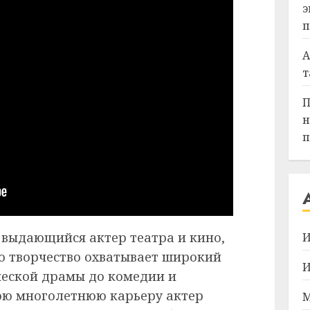
э
п
А
т
П
н
п
выдающийся актер театра и кино,
И
го творчество охватывает широкий
И
ческой драмы до комедии и
вою многолетнюю карьеру актер
М