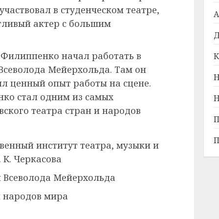
участвовал в студенческом театре,
А
нтливый актер с большим
Д
 Филиппенко начал работать в
К
Всеволода Мейерхольда. Там он
Н
ил ценный опыт работы на сцене.
ко стал одним из самых
Н
ского театра стран и народов
П
П
венный институт театра, музыки и
 К. Черкасова
 Всеволода Мейерхольда
и народов мира