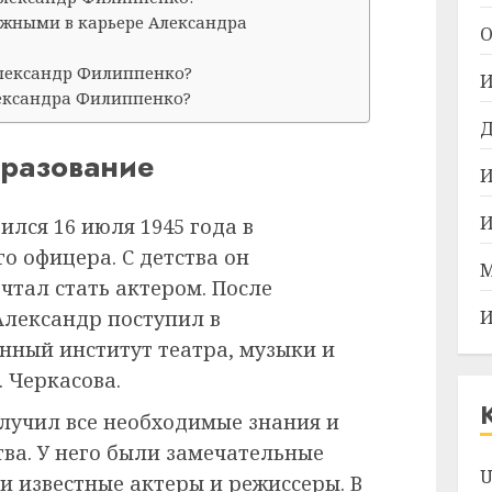
ажными в карьере Александра
О
лександр Филиппенко?
И
ександра Филиппенко?
Д
разование
И
И
лся 16 июля 1945 года в
го офицера. С детства он
М
чтал стать актером. После
лександр поступил в
И
нный институт театра, музыки и
 Черкасова.
лучил все необходимые знания и
ва. У него были замечательные
U
и известные актеры и режиссеры. В