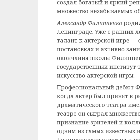
создал богатый и яркий ре
множество незабываемых об
Александр Филиппенко
родил
Ленинграде. Уже с ранних 
талант к актерской игре — 
постановках и активно зани
окончания школы Филиппен
государственный институт т
искусство актерской игры.
Профессиональный дебют Фи
когда актер был принят в 
драматического театра имен
театре он сыграл множеств
признание зрителей и колле
одним из самых известных 
Ленинградского театра и п