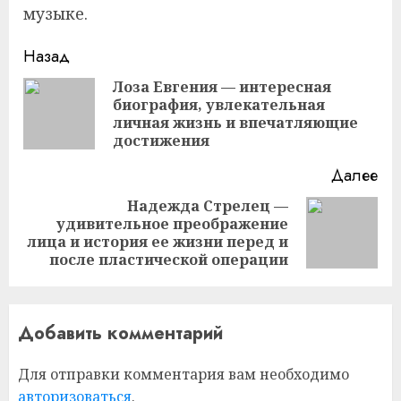
музыке.
Продолжить
Назад
чтение
Лоза Евгения — интересная
биография, увлекательная
Пр
личная жизнь и впечатляющие
за
достижения
Далее
Надежда Стрелец —
удивительное преображение
Следующая
лица и история ее жизни перед и
запись:
после пластической операции
Добавить комментарий
Для отправки комментария вам необходимо
авторизоваться
.