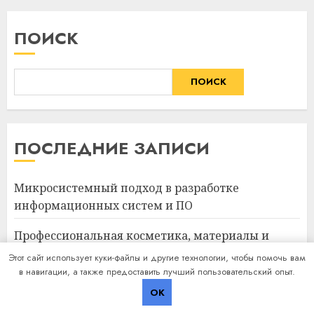
ПОИСК
ПОИСК
ПОСЛЕДНИЕ ЗАПИСИ
Микросистемный подход в разработке
информационных систем и ПО
Профессиональная косметика, материалы и
оборудование для маникюра, педикюра,
Этот сайт использует куки-файлы и другие технологии, чтобы помочь вам
дизайна ногтей, депиляции и наращивания
в навигации, а также предоставить лучший пользовательский опыт.
ресниц
OK